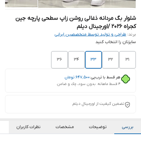
شلوار بگ مردانه ذغالی روشن زاپ سطحی پارچه جین
کجراه 2026 /اورجینال دیلم
برند:
طراحی و تولید توسط متخصصین ایرانی
سایزتان را انتخاب کنید
36
34
33
32
31
هر قسط با ترب‌پی:
۶۴۷٬۵۰۰
تومان
۴ قسط ماهانه. بدون سود، چک و ضامن.
تضمین کیفیت از اورجینال دیلم
بررسی
توضیحات
مشخصات
نظرات کاربران