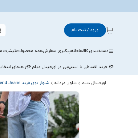
ورود / ثبت نام
دسته‌بندی کالاها
خانه
پیگیری سفارش
همه محصولات
تیشرت مر
💳 خرید اقساطی با اسنپ‌پی در اورجینال دیلم 💳
راهنمای انتخا
اورجینال دیلم
شلوار مردانه
شلوار بوی فرند Boyfriend Jeans مردانه