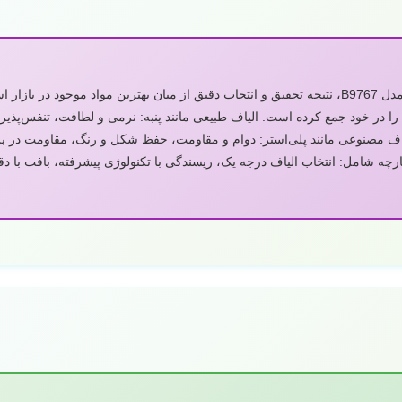
پارچه مورد استفاده در شلوار بوی فرند مدل B9767، نتیجه تحقیق و انتخاب دقیق از میان بهترین مو
را در خود جمع کرده است. الیاف طبیعی مانند پنبه: نرمی و لطافت، تنفس‌پذی
یاف مصنوعی مانند پلی‌استر: دوام و مقاومت، حفظ شکل و رنگ، مقاومت در
ارچه شامل: انتخاب الیاف درجه یک، ریسندگی با تکنولوژی پیشرفته، بافت با دق