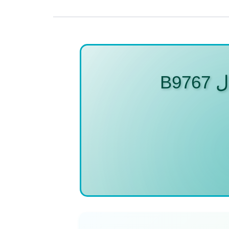
رسمی
B9