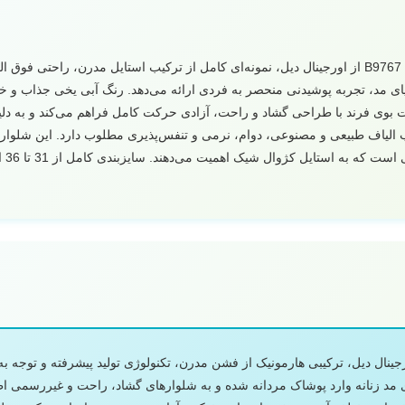
آبی یخی مردانه مدل B9767 از اورجینال دیل، نمونه‌ای کامل از ترکیب استایل مدرن، راح
یای مد، تجربه پوشیدنی منحصر به فردی ارائه می‌دهد. رنگ آبی یخی جذاب و 
ت بوی فرند با طراحی گشاد و راحت، آزادی حرکت کامل فراهم می‌کند و به د
یب الیاف طبیعی و مصنوعی، دوام، نرمی و تنفس‌پذیری مطلوب دارد. این شلوار 
محیط
د مدل B9767، تولیدی اورجینال دیل، ترکیبی هارمونیک از فشن مدرن، تکنولوژی تولید پیشرفته 
ی مد زنانه وارد پوشاک مردانه شده و به شلوارهای گشاد، راحت و غیررسمی 