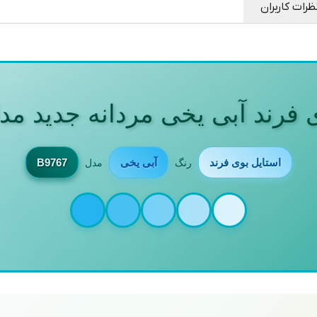
نحوه شستشو
:
دستی و ماشینی
ظرات کاربران
کیفیت
:
بالا-رنگ ثابت -با تضمین اورجینال دیلم
مورد استفاده
:
روزمره-دیت دوستانه-مهمانی های غیر
فرند آبی یخی مردانه جدید مدل 767
استایل بوی فرند
آبی یخی
B9767
رنگ
مدل