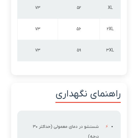
73
52
XL
73
56
2XL
73
59
3XL
راهنمای نگهداری
شستشو در دمای معمولی (حداکثر 30
درجه)