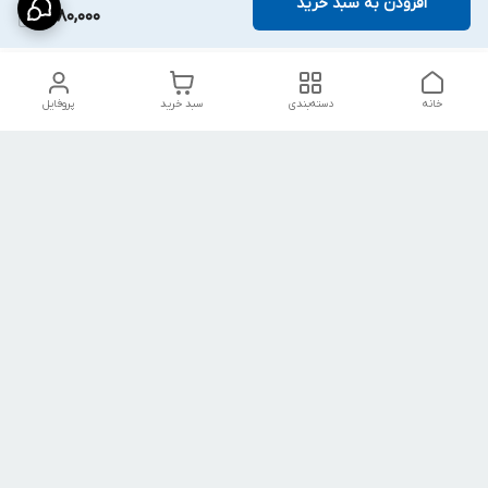
افزودن به سبد خرید
1,280,000
خانه
دسته‌بندی
سبد خرید
پروفایل
دسترسی سریع
شلوار بگ مردانه پارچه‌ای
استایل اولد مانی مردانه
راهنمای کامل ست کردن
اورجینال دیلم پلاس +
شلوارک مردانه در سال 202۶
بهترین تیپ اسپرت پسرانه
رنگ سال 1405
تجربه خرید از اورجینال
شرایط تعویض یا عودت