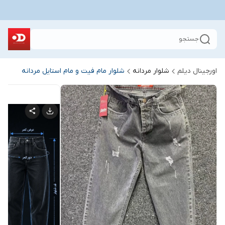
جستجو
اورجینال دیلم
شلوار مردانه
شلوار مام فیت و مام استایل مردانه