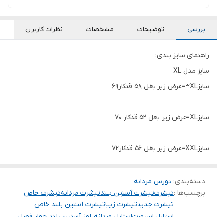
بررسی
توضیحات
مشخصات
نظرات کاربران
راهنمای سایز بندی:
سایز مدل XL
سایز3XL=عرض زیر بغل 58 قدکار69
سایزXL=عرض زیر بغل 52 قدکار 70
سایزXXL=عرض زیر بغل 56 قدکار72
دسته‌بندی
:
دورس مردانه
برچسب‌ها :
تیشرت
تیشرت آستین بلند
تیشرت مردانه
تیشرت خاص
تیشرت جدید
تیشرت زیبا
تیشرت آستین بلند خاص
استایل اسپورت
استایل مردانه
بلوز آستین بلند چهار فصل