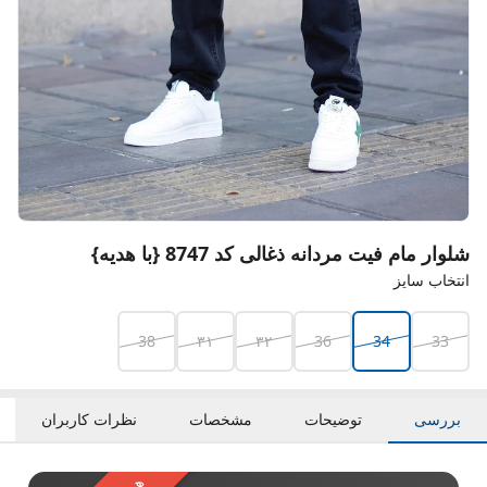
شلوار مام فیت مردانه ذغالی کد 8747 {با هدیه}
انتخاب سایز
38
۳۱
۳۲
36
34
33
بررسی
توضیحات
مشخصات
نظرات کاربران