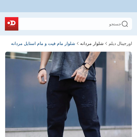
جستجو
اورجینال دیلم
شلوار مردانه
شلوار مام فیت و مام استایل مردانه