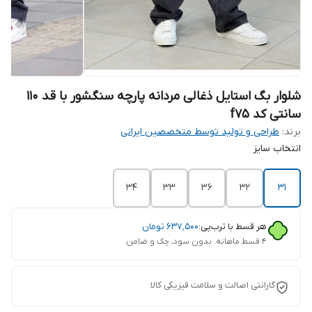
شلوار بگ استایل ذغالی مردانه پارچه سنگشور با قد ۱۱۰
سانتی کد f75
برند:
طراحی و تولید توسط متخصصین ایرانی
انتخاب سایز
34
33
36
۳۲
۳۱
هر قسط با ترب‌پی:
۶۳۷٬۵۰۰
تومان
۴ قسط ماهانه. بدون سود، چک و ضامن.
گارانتی اصالت و سلامت فیزیکی کالا