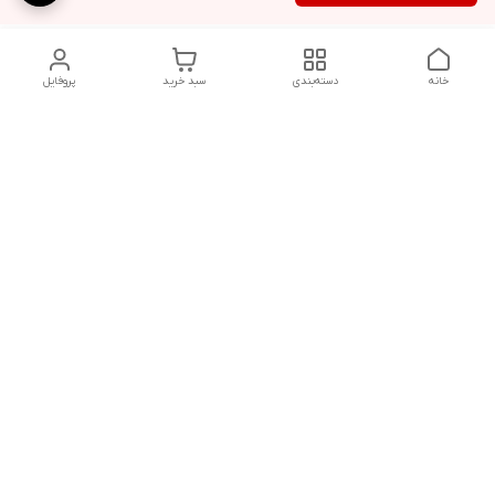
خانه
دسته‌بندی
سبد خرید
پروفایل
دسترسی سریع
شلوار بگ مردانه پارچه‌ای
استایل اولد مانی مردانه
راهنمای کامل ست کردن
اورجینال دیلم پلاس +
شلوارک مردانه در سال 202۶
بهترین تیپ اسپرت پسرانه
رنگ سال 1405
تجربه خرید از اورجینال
شرایط تعویض یا عودت
دیلم
سفارش