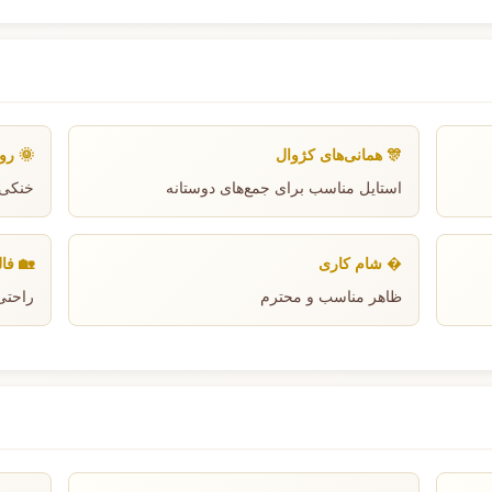
🎊 همانی‌های کژوال
🌞 رو
استایل مناسب برای جمع‌های دوستانه
خنکی 
�️ شام کاری
🏡 فا
ظاهر مناسب و محترم
راحتی 