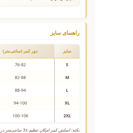
راهنمای سایز
سایز
دور کمر (سانتی‌متر)
76-82
S
82-88
M
88-94
L
94-100
XL
100-106
2XL
نکته: اسلش کمر امکان تنظیم ±3 سانتی‌متر در دور کمر را فراهم می‌کند