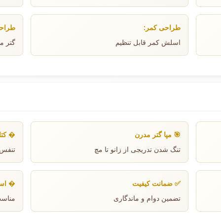
طراحی کمر:
طراحی
اسلش کمر قابل تنظیم
گتر متناسب
🎯 مپا گتر مدرن
� کتان
تنگ شدن تدریجی از زانو تا مچ
تنفس‌
✅ ضمانت کیفیت
� است
تضمین دوام و ماندگاری
مناسب