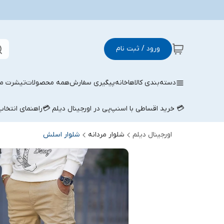
ورود / ثبت نام
دسته‌بندی کالاها
خانه
پیگیری سفارش
همه محصولات
تیشرت مر
💳 خرید اقساطی با اسنپ‌پی در اورجینال دیلم 💳
راهنمای انتخا
اورجینال دیلم
شلوار مردانه
شلوار اسلش