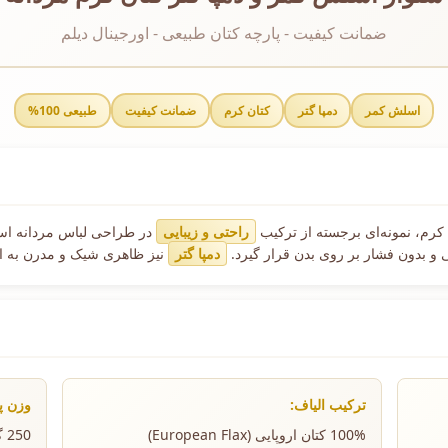
ضمانت کیفیت - پارچه کتان طبیعی - اورجینال دیلم
اسلش کمر
دمپا گتر
کتان کرم
ضمانت کیفیت
طبیعی 100%
کرم، نمونه‌ای برجسته از ترکیب
راحتی و زیبایی
در طراحی لباس مردانه اس
 و بدون فشار بر روی بدن قرار گیرد.
دمپا گتر
نیز ظاهری شیک و مدرن به 
ترکیب الیاف:
وزن پ
100% کتان اروپایی (European Flax)
250 گرم بر متر مربع