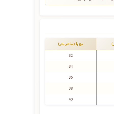
)
مچ پا (سانتی‌متر)
32
34
36
38
40