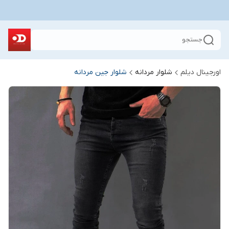
جستجو
اورجینال دیلم
شلوار مردانه
شلوار جین مردانه