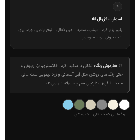
۴
اسمارت کژوال 🧥
بلیزر بژ یا کرم + تیشرت سفید + جین ذغالی + لوفر یا دربی چرم. برای
شب‌بیرونی‌های نیمه‌رسمی.
🎨
هارمونی رنگ:
ذغالی با سفید، کرم، خاکستری، بژ، زیتونی و
حتی رنگ‌های روشن مثل آبی آسمانی و زرد لیمویی ست عالی
میده. با قرمز و نارنجی هم جسورانه کار می‌کنه.
← رنگ‌هایی که با ذغالی ست میشن