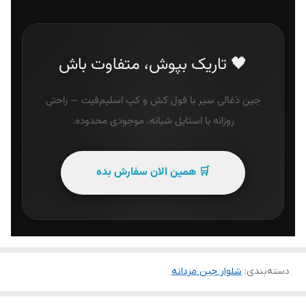
🖤 تاریک بپوش، متفاوت باش
جین ذغالی سیر با فول کش و کپ اسلیم‌فیت — راحتی
روزانه با استایل شبانه. موجودی محدوده.
🛒 همین الان سفارش بده
دسته‌بندی
:
شلوار جین مردانه