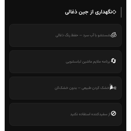
◇
نگهداری از جین ذغالی
🧊
شستشو با آب سرد — حفظ رنگ ذغالی
🔄
برنامه ملایم ماشین لباسشویی
🌬️
خشک کردن طبیعی — بدون خشک‌کن
🚫
از سفیدکننده استفاده نکنید