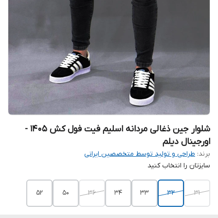
شلوار جین ذغالی مردانه اسلیم فیت فول کش 1405 -
اورجینال دیلم
برند:
طراحی و تولید توسط متخصصین ایرانی
سایزتان را انتخاب کنید
52
50
36
34
33
32
31