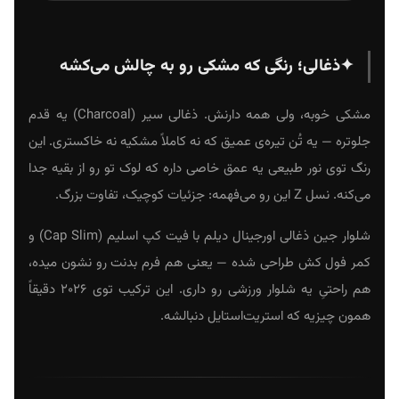
✦
ذغالی؛ رنگی که مشکی رو به چالش می‌کشه
مشکی خوبه، ولی همه دارنش. ذغالی سیر (Charcoal) یه قدم
جلوتره — یه تُن تیره‌ی عمیق که نه کاملاً مشکیه نه خاکستری. این
رنگ توی نور طبیعی یه عمق خاصی داره که لوک تو رو از بقیه جدا
می‌کنه. نسل Z این رو می‌فهمه: جزئیات کوچیک، تفاوت بزرگ.
شلوار جین ذغالی اورجینال دیلم با فیت کپ اسلیم (Cap Slim) و
کمر فول کش طراحی شده — یعنی هم فرم بدنت رو نشون میده،
هم راحتیِ یه شلوار ورزشی رو داری. این ترکیب توی ۲۰۲۶ دقیقاً
همون چیزیه که استریت‌استایل دنبالشه.