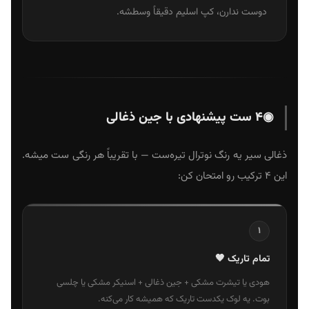
دوست ندارن، کپ اسلیم دقیقاً وسطشه.
◉
۴ ست پیشنهادی با جین ذغالی
ذغالی سیر یه رنگ نوترال تیره‌ست — با تقریباً هر رنگی ست میشه.
این ۴ ترکیب رو امتحان کن:
۱
تمام تاریک 🖤
هودی یا تیشرت مشکی + جین ذغالی + اسنیکر مشکی یا چلسی
بوت. یه لوک یکدست تاریک که همیشه کار می‌کنه.