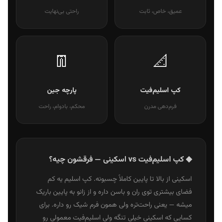
عمیق، خاص، ثابت
راحتی بی‌نهایت
👖
📐
کپ اسلیم‌فیت
پارچه جین
فرم‌دهی مدرن
محکم، بادوام، راحت
◆ کپ اسلیم‌فیت vs اسکینی — فرقشون چیه؟
اسکینی از بالا تا پایین کاملاً چسبونه. کپ اسلیم یه کم
فضای بیشتری توی ران و باسن داره و از زانو به پایین باریک
میشه — یعنی راحت‌تره ولی همون فرم شیک رو داره. برای
کسایی که اسکینی خیلی تنگه ولی اسلیم‌فیت معمولی رو