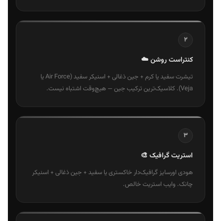
۲
کنتراست روشن ☁️
تیشرت سفید یا کرم + جین ذغالی + اسنیکر سفید (Air Force یا
Veja). کلاسیک‌ترین ترکیب جین — هیچ‌وقت اشتباه نیست.
۳
استریت گرافیک 🎨
هودی اورسایز گرافیک‌دار خاکستری یا سفید + جین ذغالی + اسنیکر
چانک. وایب استریت خالص.