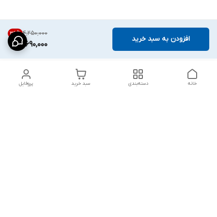
۴٬۲۵۰٬۰۰۰
36
%
افزودن به سبد خرید
2,690,000
خانه
دسته‌بندی
سبد خرید
پروفایل
دسترسی سریع
شلوار بگ مردانه پارچه‌ای
استایل اولد مانی مردانه
راهنمای کامل ست کردن
اورجینال دیلم پلاس +
شلوارک مردانه در سال 202۶