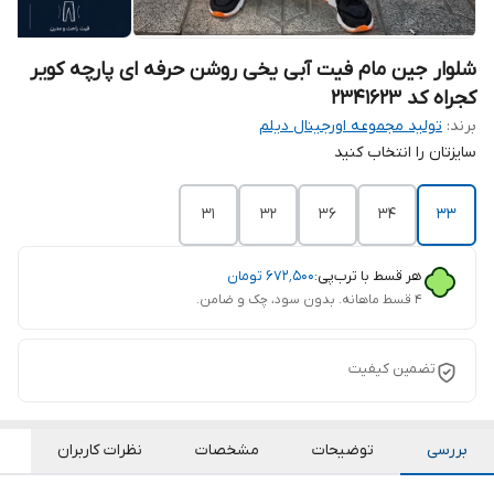
شلوار جین مام فیت آبی یخی روشن حرفه ای پارچه کویر
کجراه کد 2341623
برند:
تولید مجموعه اورجینال دیلم
سایزتان را انتخاب کنید
31
32
36
34
33
هر قسط با ترب‌پی:
۶۷۲٬۵۰۰
تومان
۴ قسط ماهانه. بدون سود، چک و ضامن.
تضمین کیفیت
بررسی
توضیحات
مشخصات
نظرات کاربران