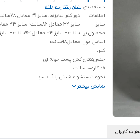
دسته‌بندی
:
شلوار کتان مردانه
اطلاعات
دور کمر سایزها: سايز 31 مع
سایز
محصول بر
اساس دور
معادل98سانت
کمر
:
جنس
:
کتان کش پشت حوله ای
قد کار
:
100 سانت
نحوه شستشو
:
ماشینی با آب سرد
مورد استفاده
:
سرکار دور همی مهمانی
نمایش بیشتر
ظرات کاربران