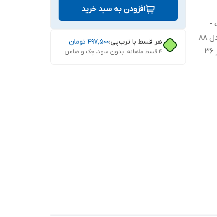
افزودن به سبد خرید
ادل 78سانت -
سايز 32 معادل 82سانت- سايز 33 معادل 88
هر قسط با ترب‌پی:
۴۹۷٬۵۰۰
تومان
سانت - سايز 34 معادل 93سانت - سايز 36
۴ قسط ماهانه. بدون سود، چک و ضامن.