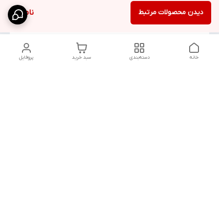
دیدن محصولات مرتبط
ناموجود
خانه
دسته‌بندی
سبد خرید
پروفایل
دسترسی سریع
استایل اولد مانی
راهنمای جامع ست
مردانه
کردن شلوار بگ
مردانه پارچه‌ای
اورجینال دیلم پلاس
+
راهنمای کامل ست
کردن شلوارک مردانه