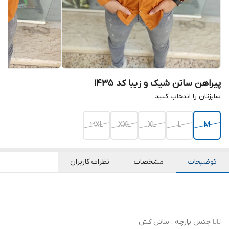
پیراهن ساتن شیک و زیبا کد ۱۴۳۵
سایزتان را انتخاب کنید
3XL
XXL
XL
L
M
توضیحات
مشخصات
نظرات کاربران
👌🏻 جنس پارچه : ساتن کش