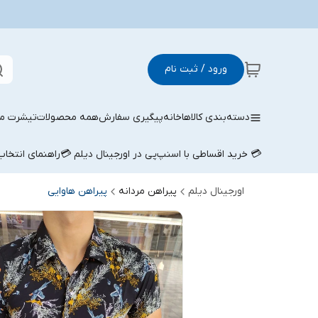
ورود / ثبت نام
دسته‌بندی کالاها
خانه
پیگیری سفارش
همه محصولات
تیشرت مر
💳 خرید اقساطی با اسنپ‌پی در اورجینال دیلم 💳
راهنمای انتخا
اورجینال دیلم
پیراهن مردانه
پیراهن هاوایی