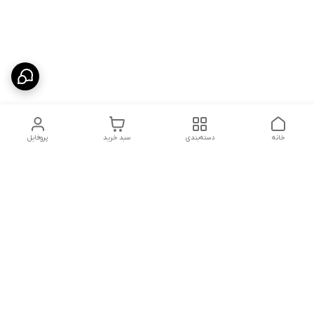
خانه
دسته‌بندی
سبد خرید
پروفایل
دسترسی سریع
شلوار بگ مردانه پارچه‌ای
استایل اولد مانی مردانه
راهنمای کامل ست کردن