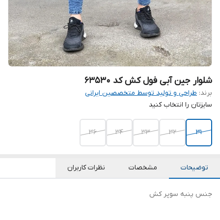
شلوار جین آبی فول کش کد 63530
برند:
طراحی و تولید توسط متخصصین ایرانی
سایزتان را انتخاب کنید
36
34
33
32
31
توضیحات
مشخصات
نظرات کاربران
جنس پنبه سوپر کش