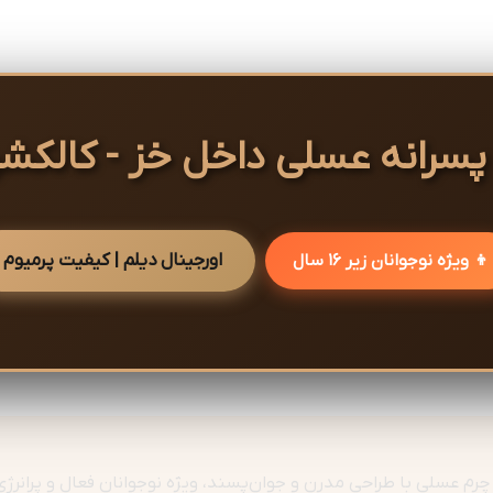
سرانه عسلی داخل خز - کالکش
اورجینال دیلم | کیفیت پرمیوم
👦 ویژه نوجوانان زیر 16 سال
رم عسلی با طراحی مدرن و جوان‌پسند، ویژه نوجوانان فعال و پرانر