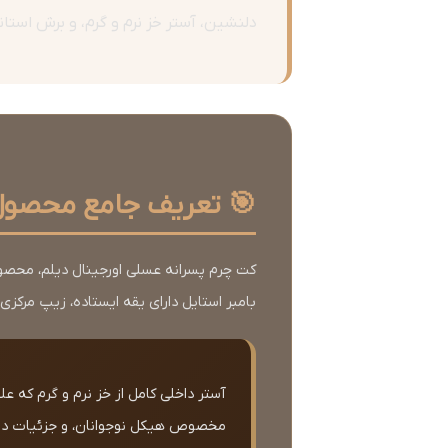
دلنشین، آستر خز نرم و گرم، و برش استاندارد برای س
🎯 تعریف جامع محصول
کت چرم پسرانه عسلی اورجینال دیلم، محصول
بامبر استایل دارای یقه ایستاده، زیپ مرکزی با کیفیت YKK، دو جیب زیپ‌دار جلو و آرم 
آستر داخلی کامل از خز نرم و گرم که ع
مخصوص هیکل نوجوانان، و جزئیات دوخت