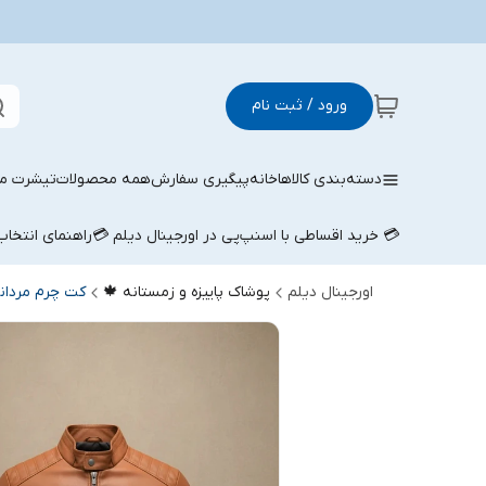
ورود / ثبت نام
دسته‌بندی کالاها
خانه
پیگیری سفارش
همه محصولات
تیشرت مر
💳 خرید اقساطی با اسنپ‌پی در اورجینال دیلم 💳
راهنمای انتخا
اورجینال دیلم
پوشاک پاییزه و زمستانه 🍁
کت چرم مردان