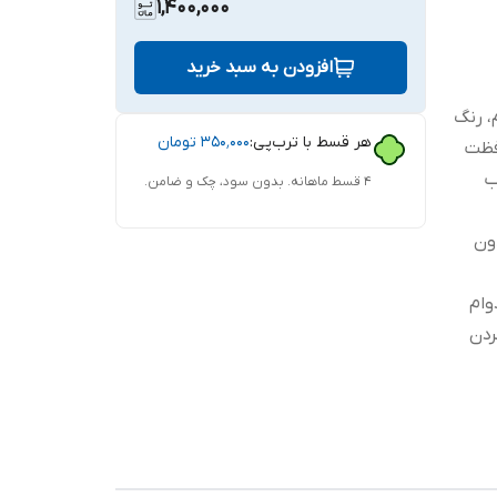
1,400,000
افزودن به سبد خرید
، رنگ
هر قسط با ترب‌پی:
۳۵۰٬۰۰۰
تومان
فظت
ب
۴ قسط ماهانه. بدون سود، چک و ضامن.
 بدون
وام
ردن