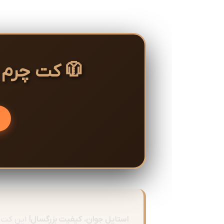
🧥 کت چرم پ
استایل جوان، کیفیت بزرگسال!
این کت چ