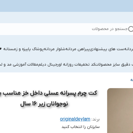
جستجو در محصولات
دانه
ست های پیشنهادی
پیراهن مردانه
شلوار مردانه
پوشاک پاییزه و زمستانه 
ب دقیق سایز محصولات
کد تخفیفات روزانه اورجینال دیلم
مقالات آموزشی مد و لب
ه
کت چرم پسرانه عسلی داخل خز مناسب ب
نوجوانان زیر 16 سال
برند:
originaldeylam
سایزتان را انتخاب کنید