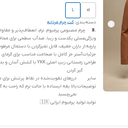
L
xl
دسته‌بندی
:
کت چرم مردانه
🧵
چرم مصنوعی پرمیوم: نرم، انعطاف‌پذیر و مقاوم
ویژگی
عسلی یکدست و زیبا، ضدآب سطحی برای محا
پارچه
:
از باران خفیف، قابل تمیزکردن با دستمال مرطو
جزئیات
آستر خز کامل با ضخامت مناسب برای گرمای
طراحی
:
زمستانی.زیپ اصلی YKK با کشش آسان و
گیر کردن
سایر
درزهای تقویت‌شده در نقاط پرتنش برای د
توضیحات
:
بالا یقه ایستاده با حالت نرم که راحت به گ
نمی‌چسبد
تولید
:
تولید پرمیوم ایرانی 🇮🇷