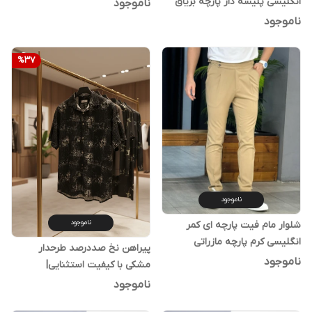
استایل اولد مانی کد c01
انگلیسی پلیسه دار پارچه بزیاق
ناموجود
اعلا کد B5
ناموجود
%
37
ناموجود
ناموجود
شلوار مام فیت پارچه ای کمر
انگلیسی کرم پارچه مازراتی
پیراهن نخ صددرصد طرحدار
ناموجود
مشکی با کیفیت استثنایی|
اورجینال دیلم
ناموجود