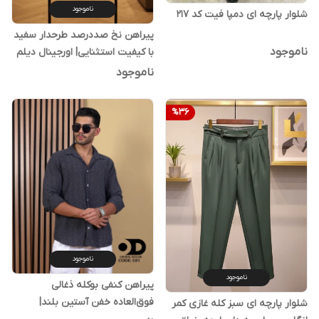
ناموجود
شلوار پارچه ای دمپا فیت کد ۲۱۷
پیراهن نخ صددرصد طرحدار سفید
ناموجود
با کیفیت استثنایی| اورجینال دیلم
ناموجود
%
36
ناموجود
ناموجود
پیراهن کنفی بوکله ذغالی
فوق‌العاده خفن آستین بلند|
شلوار پارچه ای سبز کله غازی کمر