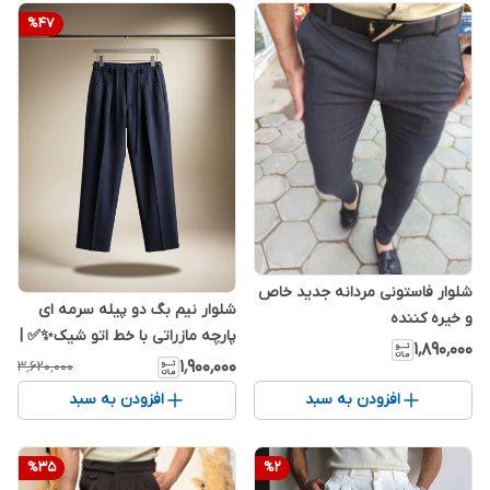
%
47
شلوار فاستونی مردانه جدید خاص
شلوار نیم بگ دو پیله سرمه ای
و خیره کننده
پارچه مازراتی با خط اتو شیک✨✅ |
۱٬۸۹۰٬۰۰۰
استایل اولد مانی | پارچه فوق‌العاده
۱٬۹۰۰٬۰۰۰
۳٬۶۲۰٬۰۰۰
خنک 2026
افزودن به سبد
افزودن به سبد
%
35
%
2