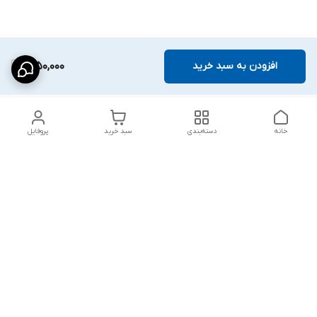
افزودن به سبد خرید
1,950,000
خانه
دسته‌بندی
سبد خرید
پروفایل
دسترسی سریع
شلوار بگ مردانه پارچه‌ای
استایل اولد مانی مردانه
راهنمای کامل ست کردن
اورجینال دیلم پلاس +