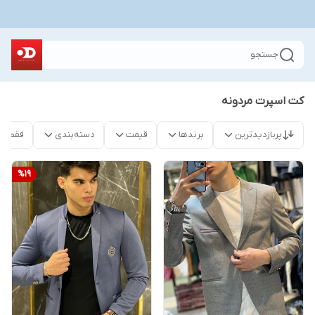
جستجو
کت اسپرت مردونه
پربازدیدترین
برندها
قیمت
دسته‌بندی
فقط م
%
19