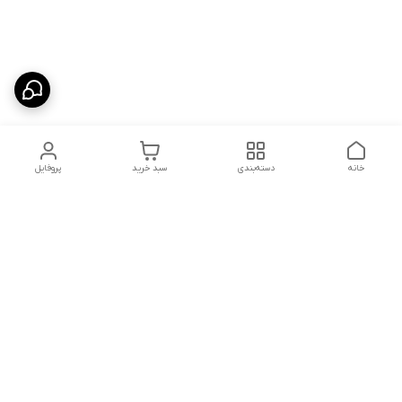
خانه
دسته‌بندی
سبد خرید
پروفایل
دسترسی سریع
شلوار بگ مردانه پارچه‌ای
استایل اولد مانی مردانه
راهنمای کامل ست کردن
اورجینال دیلم پلاس +