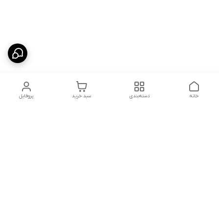
خانه
دسته‌بندی
سبد خرید
پروفایل
دسترسی سریع
شلوار بگ مردانه پارچه‌ای
استایل اولد مانی مردانه
راهنمای کامل ست کردن