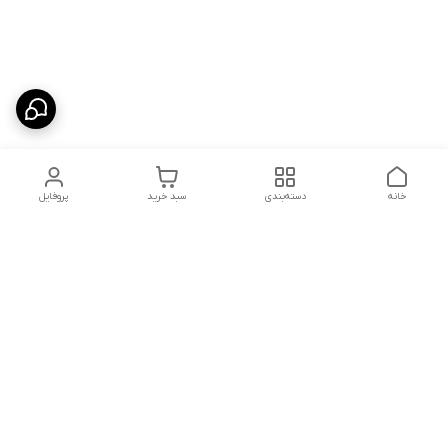
خانه
دسته‌بندی
سبد خرید
پروفایل
دسترسی سریع
شلوار بگ مردانه پارچه‌ای
استایل اولد مانی مردانه
راهنمای کامل ست کردن