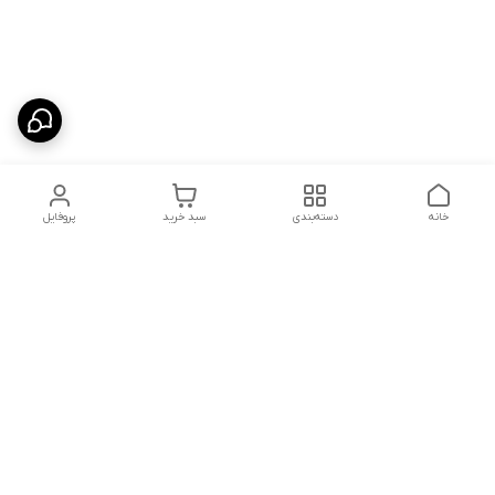
خانه
دسته‌بندی
سبد خرید
پروفایل
دسترسی سریع
شلوار بگ مردانه پارچه‌ای
استایل اولد مانی مردانه
راهنمای کامل ست کردن