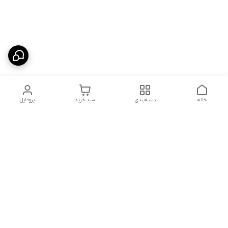
خانه
دسته‌بندی
سبد خرید
پروفایل
دسترسی سریع
شلوار بگ مردانه پارچه‌ای
استایل اولد مانی مردانه
راهنمای کامل ست کردن