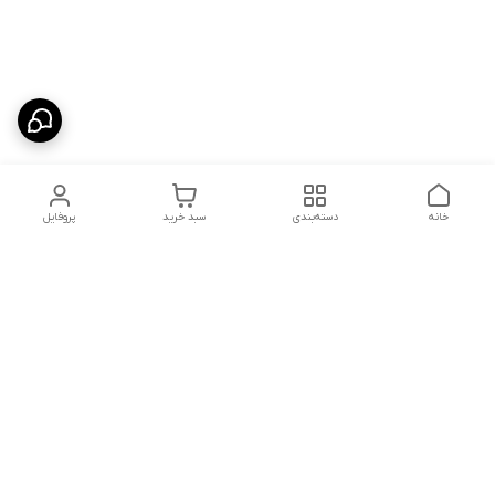
خانه
دسته‌بندی
سبد خرید
پروفایل
دسترسی سریع
شلوار بگ مردانه پارچه‌ای
استایل اولد مانی مردانه
راهنمای کامل ست کردن