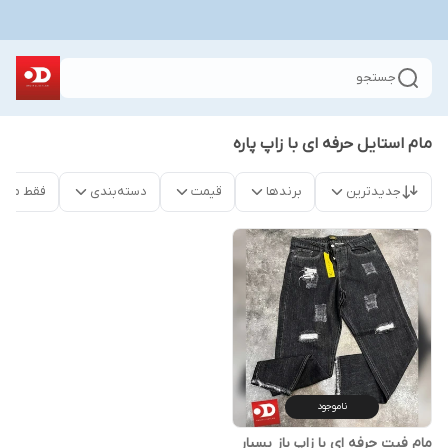
جستجو
مام استایل حرفه ای با زاپ پاره
جدیدترین
برندها
قیمت
دسته‌بندی
فقط محص
ناموجود
مام فیت حرفه ای با زاپ باز بسیار