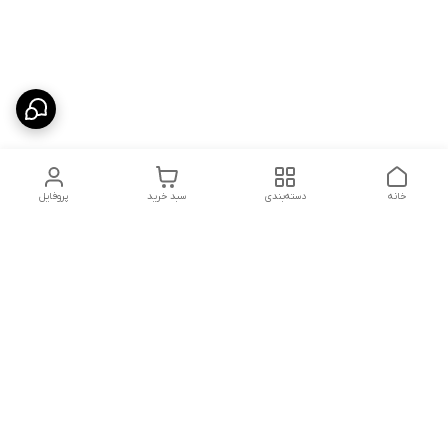
خانه
دسته‌بندی
سبد خرید
پروفایل
دسترسی سریع
شلوار بگ مردانه پارچه‌ای
استایل اولد مانی مردانه
راهنمای کامل ست کردن