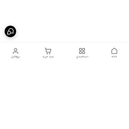
خانه
دسته‌بندی
سبد خرید
پروفایل
دسترسی سریع
شلوار بگ مردانه پارچه‌ای
استایل اولد مانی مردانه
راهنمای کامل ست کردن