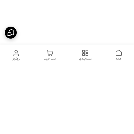
خانه
دسته‌بندی
سبد خرید
پروفایل
دسترسی سریع
شلوار بگ مردانه پارچه‌ای
استایل اولد مانی مردانه
راهنمای کامل ست کردن