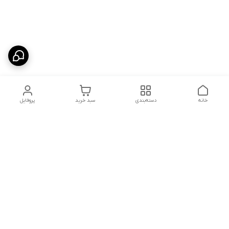
خانه
دسته‌بندی
سبد خرید
پروفایل
دسترسی سریع
شلوار بگ مردانه پارچه‌ای
استایل اولد مانی مردانه
راهنمای کامل ست کردن