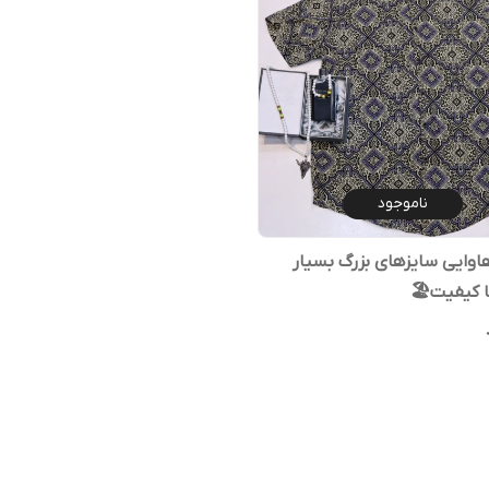
ناموجود
اوایی سایزهای بزرگ بسیار
 کیفیت🏖️