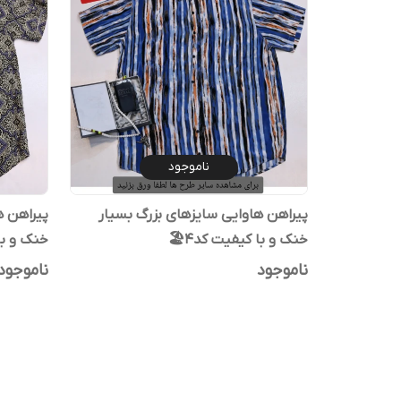
ناموجود
پیراهن هاوایی سایزهای بزرگ بسیار
پیراهن ه
خنک و با کیفیت کد۴🏖️
خنک و با
ناموجود
ناموجود