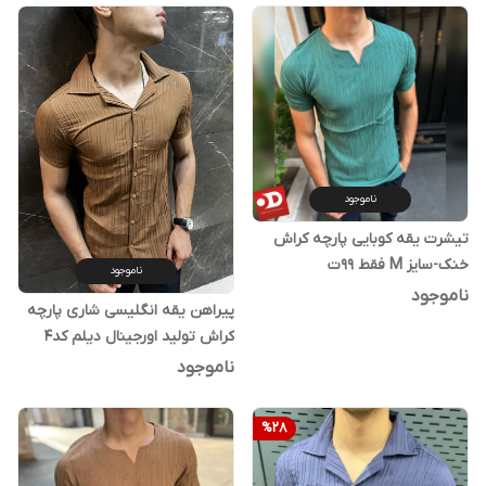
ناموجود
تیشرت یقه کوبایی پارچه کراش
خنک-سایز M فقط 99ت
ناموجود
ناموجود
پیراهن یقه انگلیسی شاری پارچه
کراش تولید اورجینال دیلم کد4
ناموجود
%
28