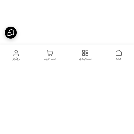
خانه
دسته‌بندی
سبد خرید
پروفایل
دسترسی سریع
شلوار بگ مردانه پارچه‌ای
استایل اولد مانی مردانه
راهنمای کامل ست کردن