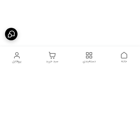
خانه
دسته‌بندی
سبد خرید
پروفایل
دسترسی سریع
شلوار بگ مردانه پارچه‌ای
استایل اولد مانی مردانه
راهنمای کامل ست کردن