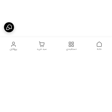
خانه
دسته‌بندی
سبد خرید
پروفایل
دسترسی سریع
شلوار بگ مردانه پارچه‌ای
استایل اولد مانی مردانه
راهنمای کامل ست کردن