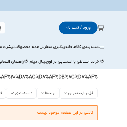
ورود / ثبت نام
دسته‌بندی کالاها
خانه
پیگیری سفارش
همه محصولات
تیشرت مر
💳 خرید اقساطی با اسنپ‌پی در اورجینال دیلم 💳
راهنمای انتخا
%D9%BE%DB%8C%D8%B1%D8%A7%D9%87%D9%86%C2%A0%D8%B3%D9%81%DB%8C%D8%AF%20%D8%AC%D8%AF%DB%8C%D8%AF
پربازدیدترین
برندها
دسته‌بندی
فق
کالایی در این صفحه موجود نیست