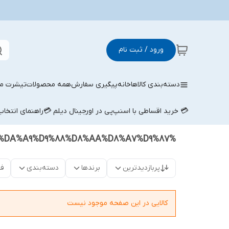
ورود / ثبت نام
دسته‌بندی کالاها
خانه
پیگیری سفارش
همه محصولات
تیشرت مر
💳 خرید اقساطی با اسنپ‌پی در اورجینال دیلم 💳
راهنمای انتخا
%D9%BE%DB%8C%D8%B1%D8%A7%D9%87%D9%86%20%D8%A2%D8%A8%DB%8C%20%D8%A2%D8%B3%D8%AA%DB%8C%D9%86%20%DA%A9%D9%88%D8%AA%D8%A7%D9%87
پربازدیدترین
برندها
دسته‌بندی
فق
کالایی در این صفحه موجود نیست