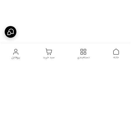
خانه
دسته‌بندی
سبد خرید
پروفایل
دسترسی سریع
شلوار بگ مردانه پارچه‌ای
استایل اولد مانی مردانه
راهنمای کامل ست کردن