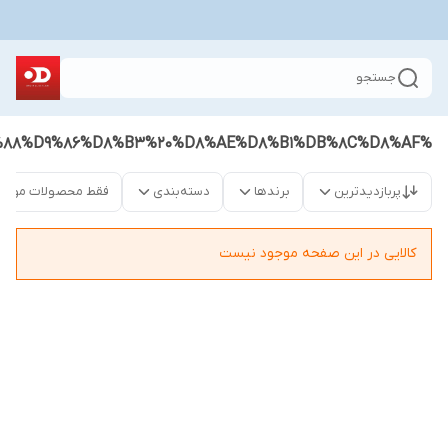
جستجو
%D9%88%D9%86%D8%B3%20%D8%AE%D8%B1%DB%8C%D8%AF
پربازدیدترین
برندها
دسته‌بندی
فقط محصولات موجو
کالایی در این صفحه موجود نیست