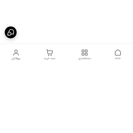
خانه
دسته‌بندی
سبد خرید
پروفایل
دسترسی سریع
شلوار بگ مردانه پارچه‌ای
استایل اولد مانی مردانه
راهنمای کامل ست کردن