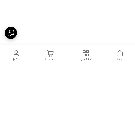
خانه
دسته‌بندی
سبد خرید
پروفایل
دسترسی سریع
شلوار بگ مردانه پارچه‌ای
استایل اولد مانی مردانه
راهنمای کامل ست کردن