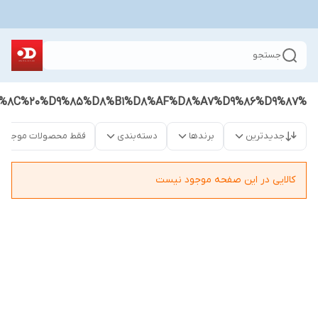
جستجو
%D8%B4%D9%84%D9%88%D8%A7%D8%B1%20%D9%BE%D8%A7%D8%B1%DA%86%D9%87%20%D8%A7%DB%8C%20%D9%85%D8%B1%D8%AF%D8%A7%D9%86%D9%87
جدیدترین
برندها
دسته‌بندی
فقط محصولات موجود
کالایی در این صفحه موجود نیست