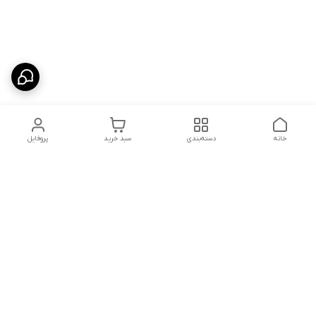
خانه
دسته‌بندی
سبد خرید
پروفایل
دسترسی سریع
شلوار بگ مردانه پارچه‌ای
استایل اولد مانی مردانه
راهنمای کامل ست کردن