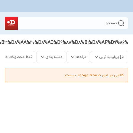
جستجو
%D8%B3%D8%AA%20%D8%AC%D9%88%D8%B1%D8%AF%D9%86
پربازدیدترین
برندها
دسته‌بندی
فقط محصولات موجو
کالایی در این صفحه موجود نیست