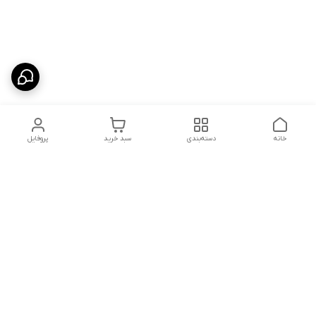
خانه
دسته‌بندی
سبد خرید
پروفایل
دسترسی سریع
شلوار بگ مردانه پارچه‌ای
استایل اولد مانی مردانه
راهنمای کامل ست کردن