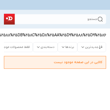
جستجو
%2588%25DB%258C%25D8%25AA%25D9%2588%25D9%2586
جدیدترین
برندها
دسته‌بندی
فقط محصولات موجود
کالایی در این صفحه موجود نیست