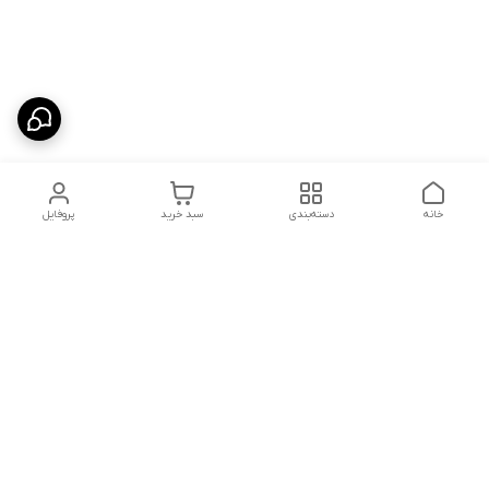
خانه
دسته‌بندی
سبد خرید
پروفایل
دسترسی سریع
شلوار بگ مردانه پارچه‌ای
استایل اولد مانی مردانه
راهنمای کامل ست کردن