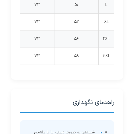
73
50
L
73
52
XL
73
56
2XL
73
59
3XL
راهنمای نگهداری
شستشو به صورت دستی یا با ماشین