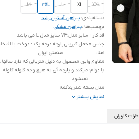
M
3XL
L
Xl
XXL
دسته‌بندی
:
پیراهن آستین بلند
برچسب‌ها :
پیراهن مشکی
قد کار - سایز مدل
:
73 سایز مدل L می باشد
جنس مخمل کبریتی
پارچه درجه یک - دوخت با افتخار
اعلا
:
صنعتی ایران
مقاوم و
این محصول به دلیل متریالی که دارد سالها ع
با دوام
:
میکند و پارچه آن به هیچ وجه گلوله گلوله
نمیشود
مدل بسته شدن
:
دکمه
گارانتی مرجوعی
:
دارد
نمایش بیشتر
رنگ ثابت
:
ثبات رنگ در شستشوی های مداوم
خاص
:
شیک و جذاب
ظرات کاربران
جدید
:
مدل 2026
تضمینی
:
دوام و ماندگاری پارچه بالاست