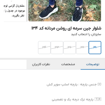
شلوار جین سرمه ای روشن مردانه کد ۱۳۴
سایزتان را انتخاب کنید
34
33
36
32
31
توضیحات
مشخصات
نظرات کاربران
👌🏻 جنس پارچه : پارچه اسلپ سوپر کش
🇹🇷 پارچه ترک درجه یک و تضمینی