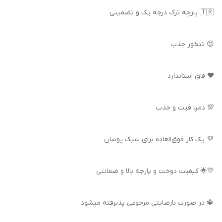
🇹🇷 پارچه ترک درجه یک و تضمینی
😍 تنخور جذب
❤️ فاق استاندارد
💯 دمپا فیت و جذب
💜 یک کار فوق‌العاده برای شیک پوشان
💛🌟 کیفیت دوخت و پارچه بالا و ضمانتی
🔱 در صورت نارضایتی مرجوعی پذیرفته میشود