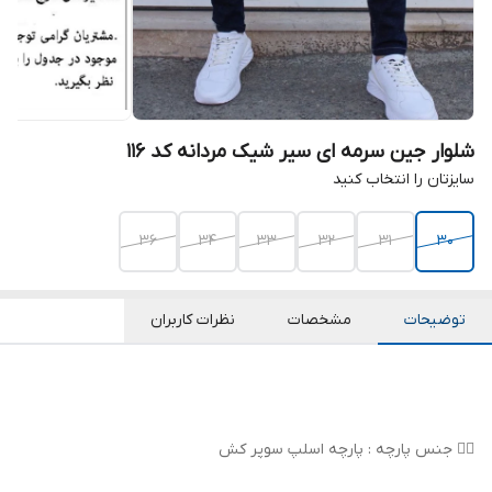
شلوار جین سرمه ای سیر شیک مردانه کد ۱۱۶
سایزتان را انتخاب کنید
36
34
33
32
31
30
توضیحات
مشخصات
نظرات کاربران
👌🏻 جنس پارچه : پارچه اسلپ سوپر کش