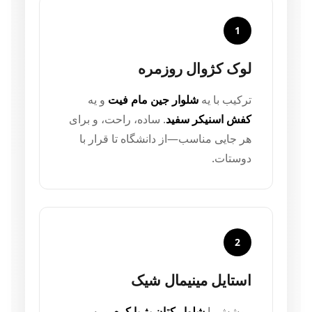
1
لوک کژوال روزمره
ترکیب با یه
شلوار جین مام فیت
و یه
کفش اسنیکر سفید
. ساده، راحت، و برای
هر جایی مناسب—از دانشگاه تا قرار با
دوستات.
2
استایل مینیمال شیک
بپوشش با
شلوار کتان بژ یا کرم
و یه