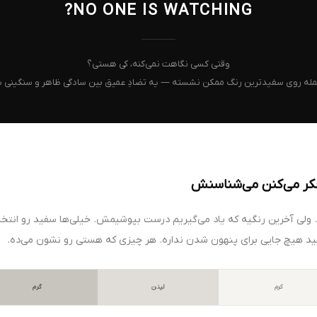
NO ONE IS WATCHING?
وقتی کسی نگاهت نمی‌کنه، کی هستی؟
مله روی سفیدترین رنگ ممکن نشسته — یه تضادِ عمیق بین سادگی ظاهر و سنگینی س
کر می‌کنن می‌شناسنش
. ولی آخرین رنگیه که یاد می‌گیریم درست بپوشیمش. خیلی‌ها سفید رو انتخ
ید هیچ جایی برای پنهون شدن نداره. هر چیزی که هستی رو نشون می‌ده.
کرم
لینن
گرم