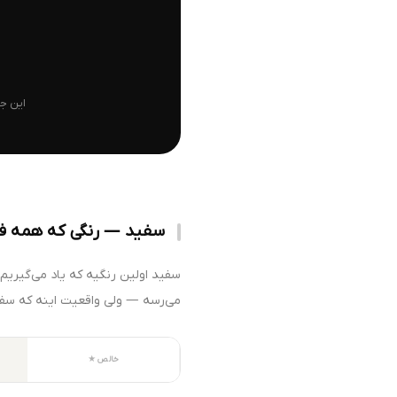
این ج
سفید — رنگی که همه ف
سفید اولین رنگیه که یاد می‌گیریم
می‌رسه — ولی واقعیت اینه که سف
خالص ★