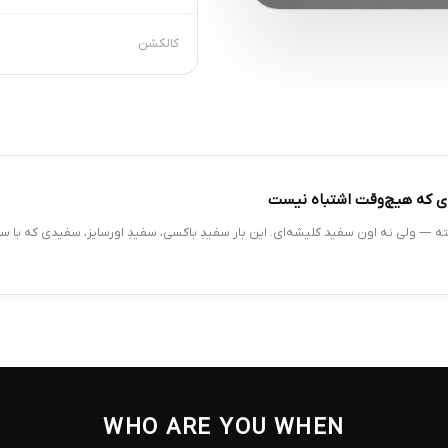
کالکشن
 سفید برگشته — ولی نه اون سفید کلیشه‌ای. این بار سفیدِ باکسی، سفیدِ اورسایز، سفیدی که 
WHO ARE YOU WHEN