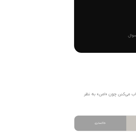
وال.
اب می‌کنن چون «امن» به نظر
خاکستری