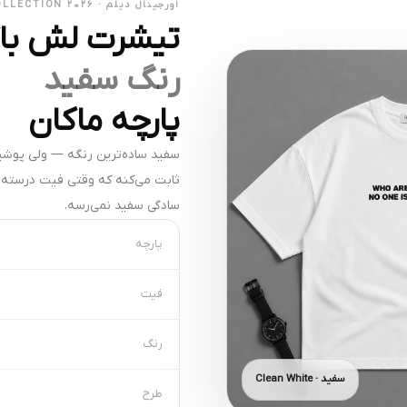
اورجینال دیلم · OD COLLECTION 2026
تیشرت لش با
رنگ سفید
پارچه ماکان
سفید ساده‌ترین رنگه — ولی پوش
ثابت می‌کنه که وقتی فیت درسته 
سادگی سفید نمی‌رسه.
پارچه
فیت
رنگ
سفید · Clean White
طرح