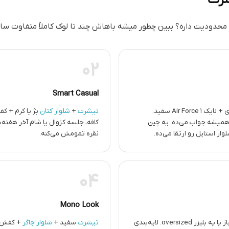
محدودیت داره؟ ببین چطور میشه باهاش چند تا لوک کاملاً متفاوت سا
02
Smart Casual
خاکستری + نایک Air Force 1 سفید.
تیشرت
+
شلوار کتان
بژ یا کرم + ک
میشه جواب می‌ده. یه چین
کافه، جلسه کژوال یا شام آخر هفته
ر استایل رو ارتقا می‌ده.
نقره تمومش می‌کنه.
04
Mono Look
زیر یه شرت اوورسایز باز یا یه بلیزر oversized. لایه‌بندی
تیشرت
سفید +
شلوار جاگر
+ کفش س