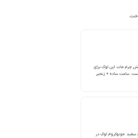
خت.
فش چرم مات. این لوک برای
‌ست. ساعت ساده + زنجیر
فید. مونوکروم لوک در