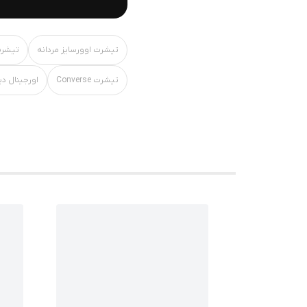
تیشرت اوورسایز مردانه
تیشرت
تیشرت Converse
اورجینال دی