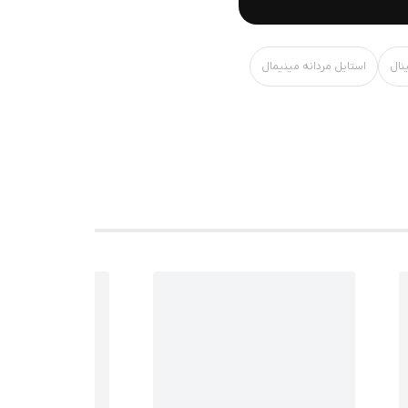
نال
استایل مردانه مینیمال