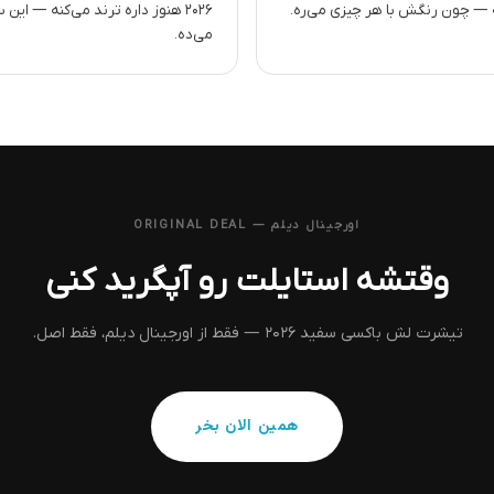
— چون رنگش با هر چیزی می‌ره.
۲۰۲۶ هنوز داره ترند می‌کنه — 
می‌ده.
اورجینال دیلم — ORIGINAL DEAL
وقتشه استایلت رو آپگرید کنی
تیشرت لش باکسی سفید ۲۰۲۶ — فقط از اورجینال دیلم، فقط اصل.
همین الان بخر