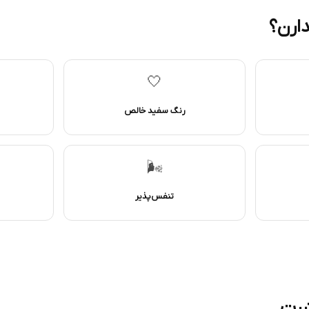
دارن؟
🤍
رنگ سفید خالص
🌬️
تنفس‌پذیر