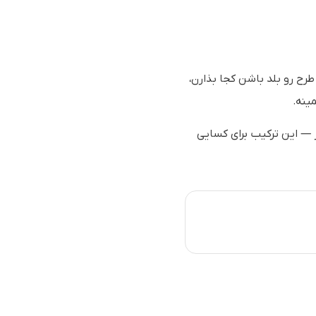
ح رو بلد باشن کجا بذارن،
، جنس نرم و تنفس‌پذیر — این ترکیب برای کسایی