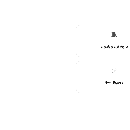
🧵
پارچه نرم و بادوام
✅
اورجینال ۱۰۰٪