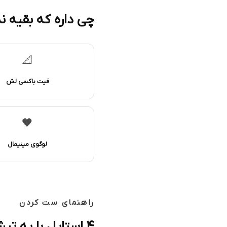
چی داره که بقیه ن
📐
فیت باکسی لش
🖤
لوگوی مینیمال
راهنمای ست کردن
۴ استایل با یه تیشرت